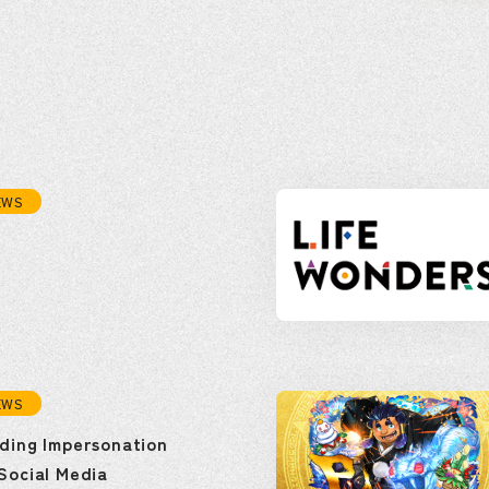
EWS
年
EWS
ding Impersonation
Social Media