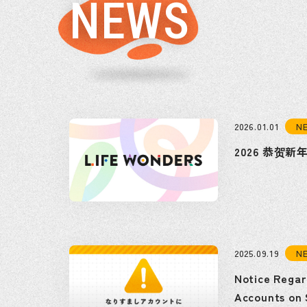
NEWS
N
2026.01.01
2026 恭贺新
N
2025.09.19
Notice Regar
Accounts on 