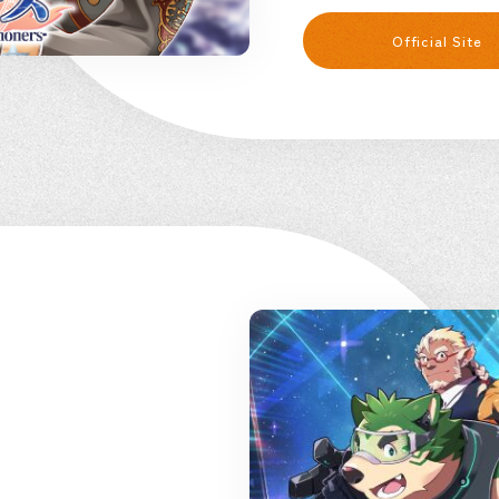
Official Site
，