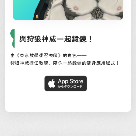
與狩狼神威一起鍛鍊！
由《東京放學後召喚師》的角色——
狩狼神威擔任教練，陪你一起鍛鍊的健身應用程式！