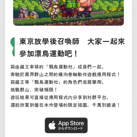
東京放學後召喚師 大家一起來
參加漂鳥運動吧！
與由藏王率領的「飄鳥運動社」成員們一起，
奔馳於異界群山之間的橫向卷軸動作遊戲應用程式！
與藏王等「飄鳥運動社」的角色們並肩攀爬，
挑戰群山、突破極限！
遊玩結果可直接從應用程式內分享到社群平台，
還能欣賞到僅在本作登場的限定插圖，千萬別錯過！