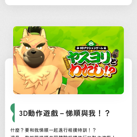
3D動作遊戲－悌順與我！？
什麼？要和我悌順一起進行相撲特訓！？